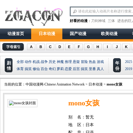
好看的动漫
：
刀剑神域
三体
进击的巨
动漫首页
日本动漫
国产动漫
欧美动漫
字母索引
A
B
C
D
E
F
G
H
I
J
K
全部
动作
机战
战争
历史
神魔
推理
悬疑
冒险
热血
游戏
2025
剧
年
情
份
体育
搞笑
修仙
百合
奇幻
萝莉
恋爱
后宫
搞笑
里番
真人
2019
当前的位置：
中国动漫网-Chinese Animation Network
>
日本动漫
>
mono女孩
mono女孩
别 名：暂无
地 区：日本
配 音：日语