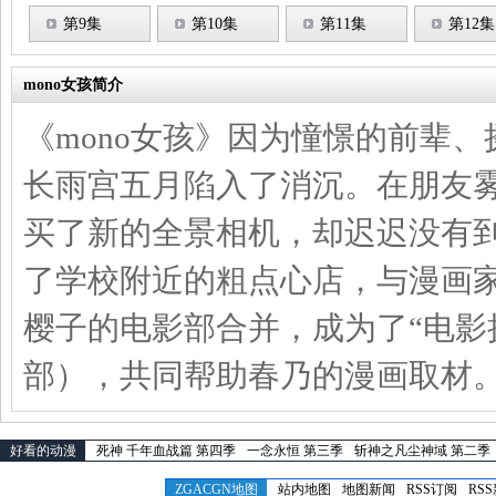
第9集
第10集
第11集
第12集
mono女孩简介
《mono女孩》因为憧憬的前辈
长雨宫五月陷入了消沉。在朋友
买了新的全景相机，却迟迟没有
了学校附近的粗点心店，与漫画
樱子的电影部合并，成为了“电影
部），共同帮助春乃的漫画取材
好看的动漫
死神 千年血战篇 第四季
一念永恒 第三季
斩神之凡尘神域 第二季
ZGACGN地图
站内地图
地图新闻
RSS订阅
RS