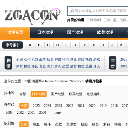
好看的动漫
：
刀剑神域
三体
进击的巨
动漫首页
日本动漫
国产动漫
欧美动漫
字母索引
A
B
C
D
E
F
G
H
I
J
K
全部
动作
机战
战争
历史
神魔
推理
悬疑
冒险
热血
游戏
2025
剧
年
情
份
体育
搞笑
修仙
百合
奇幻
萝莉
恋爱
后宫
搞笑
里番
真人
2019
当前的位置：
中国动漫网-Chinese Animation Network
>
动画片检索
按地区：
全部
日本动漫
国产动漫
欧美动漫
动漫电影
按年代：
全部
2025
2024
2023
2022
2021
2020
2019
2018
201
2003
2002
2001
2000
more
按剧情：
全部
热血
格斗
恋爱
美少女
校园
搞笑
萝莉
神魔