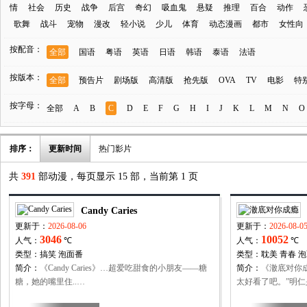
情
社会
历史
战争
后宫
奇幻
吸血鬼
悬疑
推理
百合
动作
歌舞
战斗
宠物
漫改
轻小说
少儿
体育
动态漫画
都市
女性向
按配音：
全部
国语
粤语
英语
日语
韩语
泰语
法语
按版本：
全部
预告片
剧场版
高清版
抢先版
OVA
TV
电影
特
按字母：
全部
A
B
C
D
E
F
G
H
I
J
K
L
M
N
O
排序：
更新时间
热门影片
共
391
部动漫，每页显示 15 部，当前第 1 页
Candy Caries
更新于：
2026-08-06
更新于：
2026-08-0
3046
10052
人气：
℃
人气：
℃
类型：
搞笑
泡面番
类型：
耽美
青春
泡
简介：
《Candy Caries》…超爱吃甜食的小朋友——糖
简介：
《澈底对你
糖，她的嘴里住..…
太好看了吧。”明仁