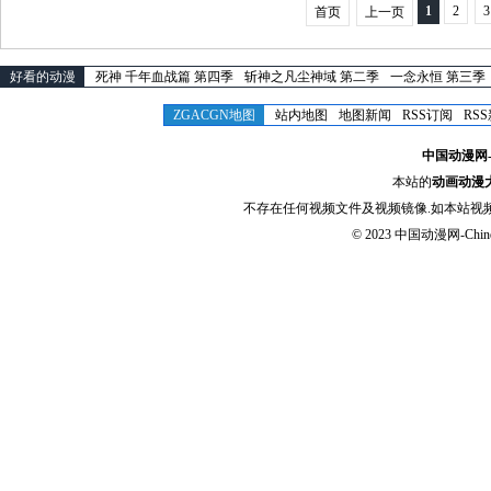
1
2
3
首页
上一页
好看的动漫
死神 千年血战篇 第四季
斩神之凡尘神域 第二季
一念永恒 第三季
ZGACGN地图
站内地图
地图新闻
RSS订阅
RS
中国动漫网-Chi
本站的
动画动漫
不存在任何视频文件及视频镜像.如本站视
© 2023
中国动漫网-Chinese