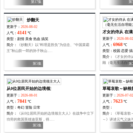
第17集
第
炒翻天
更新于：
2026-08-02
才女的侍从 在
4141
人气：
℃
更新于：
2026-08-0
类型：
剧情
美食
热血
搞笑
6968
简介：
《炒翻天》以“料理是胜负”为信念、“中国菜霸
人气：
℃
王”秋山阶一郎的孙子秋山..…
类型：
校园
恋爱
搞
简介：
《才女的侍
顾（毫无生活自理能
第5集
第
从0位居民开始的边境领主大人
草莓哀歌～缺根
更新于：
2026-08-01
更新于：
2026-07-0
7841
7623
人气：
℃
人气：
℃
类型：
奇幻
冒险
日常
类型：
简介：
《从0位居民开始的边境领主大人》在战争中立下
简介：
《草莓哀歌
功劳的救国英雄迪亚斯，得..…
～》讲述元气义妹与
第5集