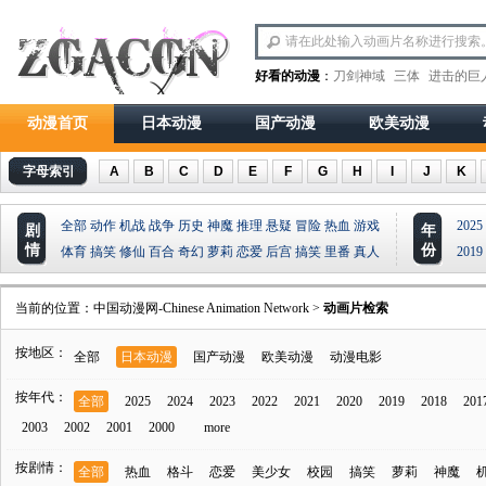
好看的动漫
：
刀剑神域
三体
进击的巨
动漫首页
日本动漫
国产动漫
欧美动漫
字母索引
A
B
C
D
E
F
G
H
I
J
K
全部
动作
机战
战争
历史
神魔
推理
悬疑
冒险
热血
游戏
2025
剧
年
情
份
体育
搞笑
修仙
百合
奇幻
萝莉
恋爱
后宫
搞笑
里番
真人
2019
当前的位置：
中国动漫网-Chinese Animation Network
>
动画片检索
按地区：
全部
日本动漫
国产动漫
欧美动漫
动漫电影
按年代：
全部
2025
2024
2023
2022
2021
2020
2019
2018
201
2003
2002
2001
2000
more
按剧情：
全部
热血
格斗
恋爱
美少女
校园
搞笑
萝莉
神魔