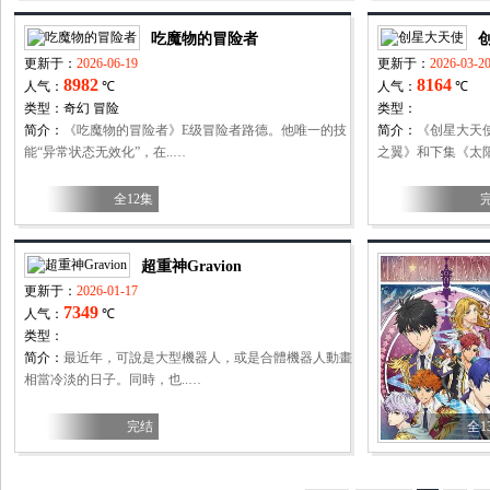
吃魔物的冒险者
更新于：
2026-06-19
更新于：
2026-03-2
8982
8164
人气：
℃
人气：
℃
类型：
奇幻
冒险
类型：
简介：
《吃魔物的冒险者》E级冒险者路德。他唯一的技
简介：
《创星大天
能“异常状态无效化”，在..…
之翼》和下集《太阳
全12集
超重神Gravion
更新于：
2026-01-17
7349
人气：
℃
类型：
简介：
最近年，可說是大型機器人，或是合體機器人動畫
相當冷淡的日子。同時，也..…
完结
全1