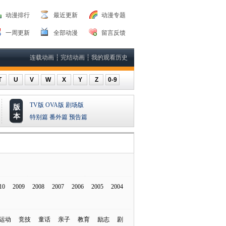
动漫排行
最近更新
动漫专题
一周更新
全部动漫
留言反馈
连载动画
┆
完结动画
┆
我的观看历史
T
U
V
W
X
Y
Z
0-9
TV版
OVA版
剧场版
版
本
特别篇
番外篇
预告篇
10
2009
2008
2007
2006
2005
2004
运动
竞技
童话
亲子
教育
励志
剧