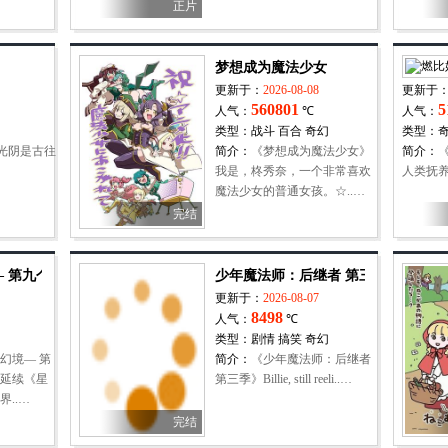
正片
梦想成为魔法少女
更新于：
2026-08-08
更新于
560801
5
人气：
℃
人气：
类型：
战斗
百合
奇幻
类型：
光阴是古往
简介：
《梦想成为魔法少女》
简介：
我是，柊秀奈，一个非常喜欢
人类抚养
魔法少女的普通女孩。☆..…
完结
 第九个绝地武士
少年魔法师：后继者 第三季
更新于：
2026-08-07
8498
人气：
℃
类型：
剧情
搞笑
奇幻
幻境— 第
简介：
《少年魔法师：后继者
延续《星
第三季》Billie, still reeli..…
..…
完结