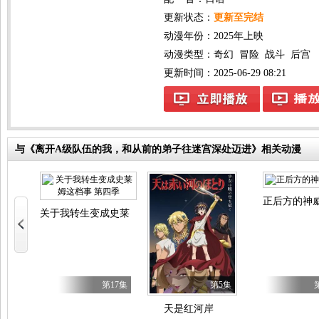
更新状态：
更新至完结
动漫年份：
2025年上映
动漫类型：
奇幻
冒险
战斗
后宫
更新时间：2025-06-29 08:21
与《离开A级队伍的我，和从前的弟子往迷宫深处迈进》相关动漫
正后方的神
 YUME∞MITA
关于我转生变成史莱姆这档事 第四季
第8集
第17集
第5集
天是红河岸