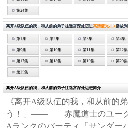
第24集
离开A级队伍的我，和从前的弟子往迷宫深处迈进
高清蓝光-LX
播放列
第1集
第2集
第3集
第4集
第9集
第10集
第11集
第12集
第17集
第18集
第19集
第20集
第25集
离开A级队伍的我，和从前的弟子往迷宫深处迈进简介
《离开A级队伍的我，和从前的
う！」―― 赤魔道士のユーク
Aランクのパーティ「サンダー