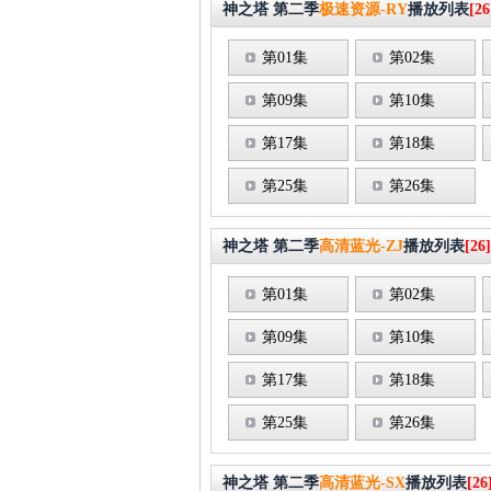
神之塔 第二季
极速资源-RY
播放列表
[26
第01集
第02集
第09集
第10集
第17集
第18集
第25集
第26集
神之塔 第二季
高清蓝光-ZJ
播放列表
[26]
第01集
第02集
第09集
第10集
第17集
第18集
第25集
第26集
神之塔 第二季
高清蓝光-SX
播放列表
[26