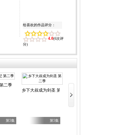
给喜欢的作品评分：
4.0
(
6次评
分
)
Candy Caries
 第二季
乡下大叔成为剑圣 第二季
第5集
第5集
第17集
不虐待我的继