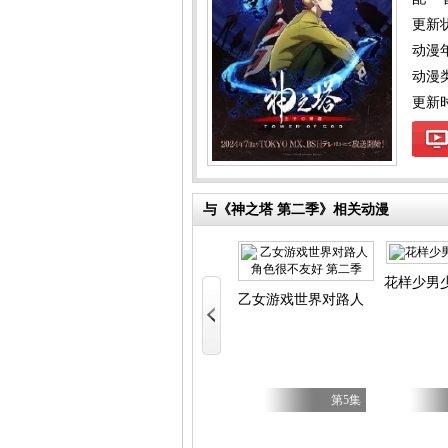
更新
动漫
动漫
更新时间
与《神之塔 第二季》相关动漫
花样少男
碧蓝航线微速前行 第二季
乙女游戏世界对路人角色很不友好
第5集
第5集
第5集
壳机动队