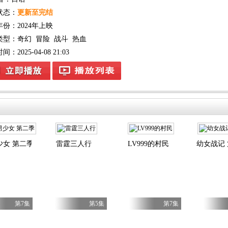
状态：
更新至完结
年份：
2024年上映
类型：
奇幻
冒险
战斗
热血
：2025-04-08 21:03
少女 第二季
雷霆三人行
LV999的村民
幼女战记
 第二季
第7集
第5集
第7集