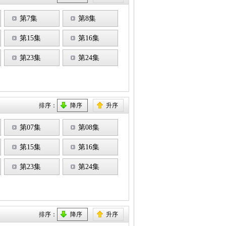
第7集
第8集
第15集
第16集
第23集
第24集
排序：
降序
升序
第07集
第08集
第15集
第16集
第23集
第24集
排序：
降序
升序