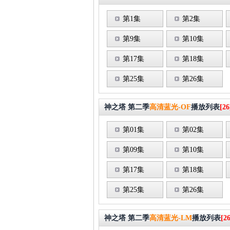
第1集
第2集
第9集
第10集
第17集
第18集
第25集
第26集
神之塔 第二季
高清蓝光-OF
播放列表
[26
第01集
第02集
第09集
第10集
第17集
第18集
第25集
第26集
神之塔 第二季
高清蓝光-LM
播放列表
[26