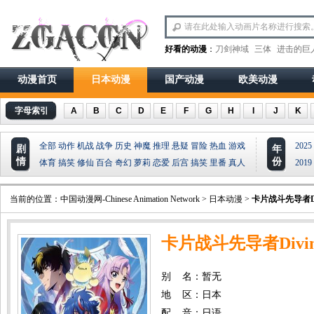
好看的动漫
：
刀剑神域
三体
进击的巨
动漫首页
日本动漫
国产动漫
欧美动漫
字母索引
A
B
C
D
E
F
G
H
I
J
K
全部
动作
机战
战争
历史
神魔
推理
悬疑
冒险
热血
游戏
2025
剧
年
情
份
体育
搞笑
修仙
百合
奇幻
萝莉
恋爱
后宫
搞笑
里番
真人
2019
当前的位置：
中国动漫网-Chinese Animation Network
>
日本动漫
>
卡片战斗先导者Di
卡片战斗先导者Divin
别 名：暂无
地 区：日本
配 音：日语