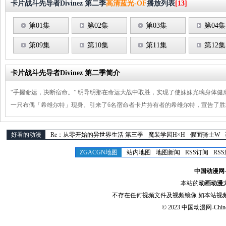
卡片战斗先导者Divinez 第二季
高清蓝光-OF
播放列表
[13]
第01集
第02集
第03集
第04集
第09集
第10集
第11集
第12集
卡片战斗先导者Divinez 第二季简介
“手握命运，决断宿命。” 明导明那在命运大战中取胜，实现了使妹妹光璃身体
一只布偶「希维尔特」现身。引来了6名宿命者卡片持有者的希维尔特，宣告了胜
好看的动漫
Re：从零开始的异世界生活 第三季
魔装学园H×H
假面骑士W
ZGACGN地图
站内地图
地图新闻
RSS订阅
RS
中国动漫网-Chi
本站的
动画动漫
不存在任何视频文件及视频镜像.如本站视
© 2023
中国动漫网-Chinese