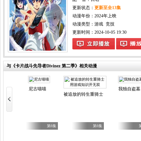
更新状态：
更新至全13集
动漫年份：
2024年上映
动漫类型：
游戏
竞技
更新时间：2024-10-05 19:30
与《卡片战斗先导者Divinez 第二季》相关动漫
尼古喵喵
我独自盗墓
被追放的转生重骑士用游戏知识开无双
第5集
第6集
第6集
母与继姐