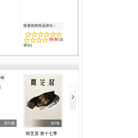
给喜欢的作品评分：
10.0
(
1次
评分
)
绪
数码兽BEATB
成长秀～向日葵马戏团～
知为何对我宠爱有加
第19集
第4集
第6集
暗芝居 第十七季