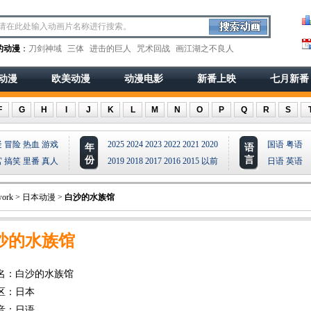
的动漫
：
刀剑神域
三体
进击的巨人
咒术回战
画江湖之不良人
动漫
欧美动漫
动漫电影
新番上映
七月新番
F
G
H
I
J
K
L
M
N
O
P
Q
R
S
疑
冒险
热血
游戏
2025
2024
2023
2022
2021
2020
国语
粤语
年
语
份
言
宫
搞笑
里番
真人
2019
2018
2017
2016
2015
以前
日语
英语
ork
>
日本动漫
>
白沙的水族馆
沙的水族馆
名：白沙的水族馆
区：日本
音：日语