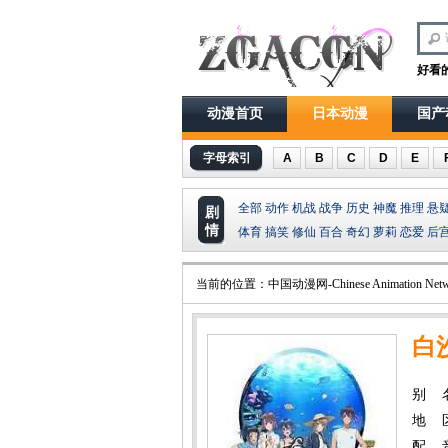
好看
动漫首页
日本动漫
国产
字母索引
A
B
C
D
E
全部
动作
机战
战争
历史
神魔
推理
悬
剧
情
体育
搞笑
修仙
百合
奇幻
萝莉
恋爱
后
当前的位置：
中国动漫网-Chinese Animation Netw
白
别 
地 
配 