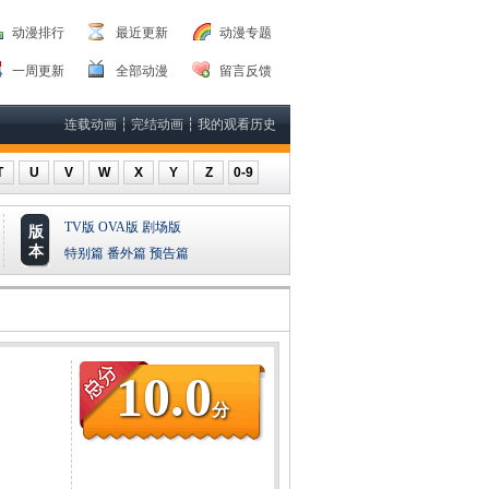
动漫排行
最近更新
动漫专题
一周更新
全部动漫
留言反馈
连载动画
┆
完结动画
┆
我的观看历史
T
U
V
W
X
Y
Z
0-9
TV版
OVA版
剧场版
版
本
特别篇
番外篇
预告篇
10.0
分