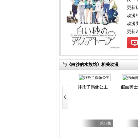
更新
动漫
动漫
更新时间
与《白沙的水族馆》相关动漫
拜托了偶像公主
假面骑士
死神 千年血战篇 第四季
式～喜欢速通游戏的玩家在废设定异世界无双～ 第二季
第6集
第3集
第19集