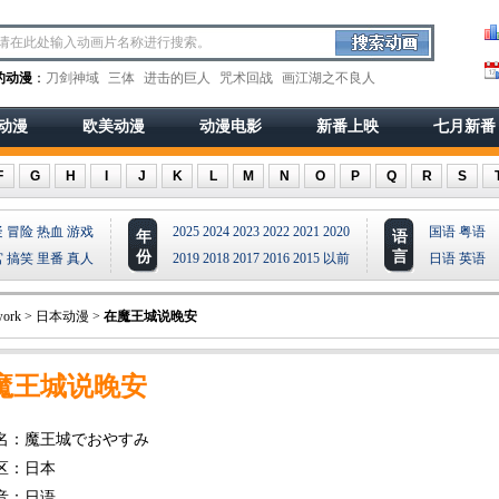
的动漫
：
刀剑神域
三体
进击的巨人
咒术回战
画江湖之不良人
动漫
欧美动漫
动漫电影
新番上映
七月新番
F
G
H
I
J
K
L
M
N
O
P
Q
R
S
疑
冒险
热血
游戏
2025
2024
2023
2022
2021
2020
国语
粤语
年
语
份
言
宫
搞笑
里番
真人
2019
2018
2017
2016
2015
以前
日语
英语
ork
>
日本动漫
>
在魔王城说晚安
魔王城说晚安
名：魔王城でおやすみ
区：日本
音：日语