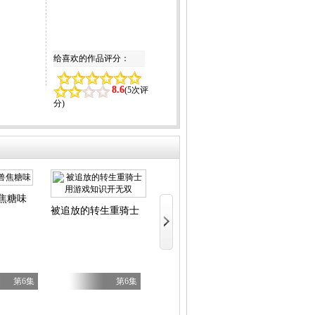
给喜欢的作品评分：
8.6
(
5次评
分
)
焦糖味
尼古喵喵
我独自盗
被追放的转生重骑士用游戏知识开无双
S等级作弊魔术师冒险记
第6集
第6集
第6集