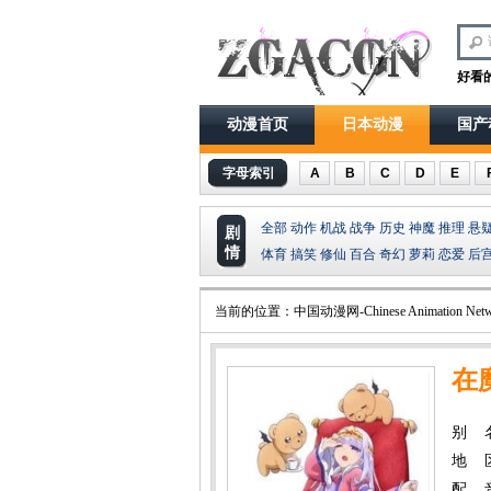
好看
动漫首页
日本动漫
国产
字母索引
A
B
C
D
E
全部
动作
机战
战争
历史
神魔
推理
悬
剧
情
体育
搞笑
修仙
百合
奇幻
萝莉
恋爱
后
当前的位置：
中国动漫网-Chinese Animation Netw
在
别 
地 
配 