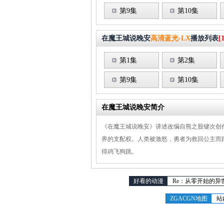
第9集
第10集
在魔王城说晚安
高清蓝光-LX
播放列表
[
第1集
第2集
第9集
第10集
在魔王城说晚安简介
《在魔王城说晚安》讲述改编自熊之股键次创
界的支配权。人类被激怒，勇者为救回公主而
得鸡飞狗跳。
好看的动漫
Re：从零开始的异
ZGACGN地图
站