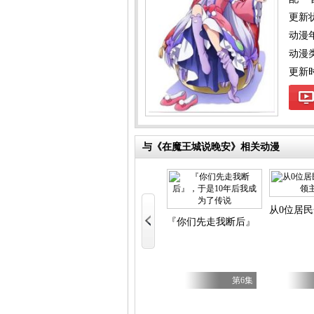
更新
动漫
动漫
更新时间
与《在魔王城说晚安》相关动漫
霆三人行
乙女游戏世界对路人角色很不友好 第二季
从0位居
仆（自豪）！
『你们先走我断后』，于是10年
第5集
第5集
第6集