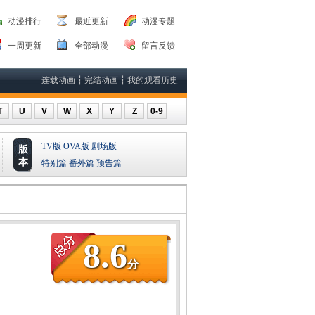
动漫排行
最近更新
动漫专题
一周更新
全部动漫
留言反馈
连载动画
┆
完结动画
┆
我的观看历史
T
U
V
W
X
Y
Z
0-9
TV版
OVA版
剧场版
版
本
特别篇
番外篇
预告篇
8.6
分