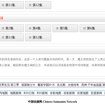
第11集
第12集
12]
第3集
第4集
第5集
第6集
第11集
第12集
作的同名漫画作品，这是一个人类与魔族共存的时代。某一天，魔王突然抓走了人类
踏上旅途。被囚禁在魔王城的公主，本该每日以泪洗面在绝望中等待救援，结果闲得
世界生活 第三季
假面骑士W
魔装学园H×H
沧元图
火线传奇
死神 千年血战篇 
内地图
地图新闻
RSS订阅
RSS新闻
谷歌地图
谷歌新闻
百度地图
百度新闻
中国动漫网-Chinese Animation Network