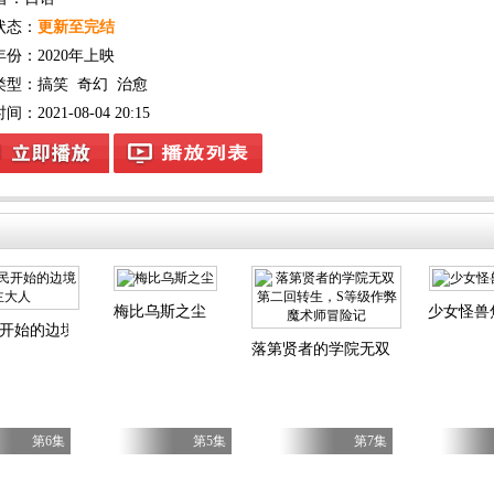
状态：
更新至完结
年份：
2020年上映
类型：
搞笑
奇幻
治愈
：2021-08-04 20:15
梅比乌斯之尘
少女怪兽
民开始的边境领主大人
后我成为了传说
落第贤者的学院无双第二回转生，
第6集
第5集
第7集