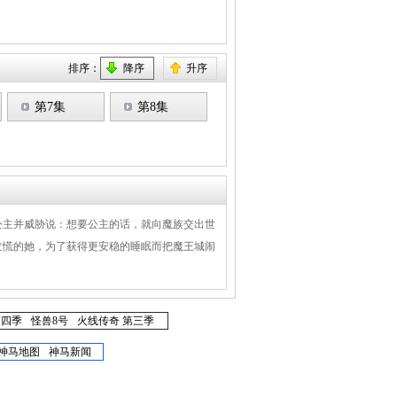
排序：
降序
升序
第7集
第8集
公主并威胁说：想要公主的话，就向魔族交出世
发慌的她，为了获得更安稳的睡眠而把魔王城闹
第四季
怪兽8号
火线传奇 第三季
神马地图
神马新闻