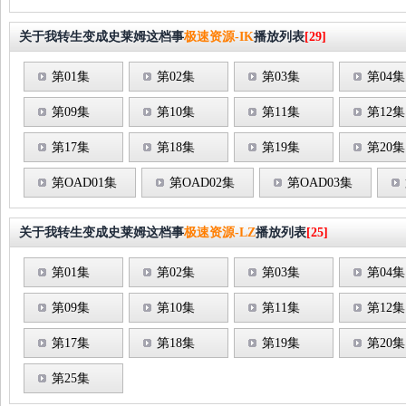
关于我转生变成史莱姆这档事
极速资源-IK
播放列表
[29]
第01集
第02集
第03集
第04集
第09集
第10集
第11集
第12集
第17集
第18集
第19集
第20集
第OAD01集
第OAD02集
第OAD03集
关于我转生变成史莱姆这档事
极速资源-LZ
播放列表
[25]
第01集
第02集
第03集
第04集
第09集
第10集
第11集
第12集
第17集
第18集
第19集
第20集
第25集