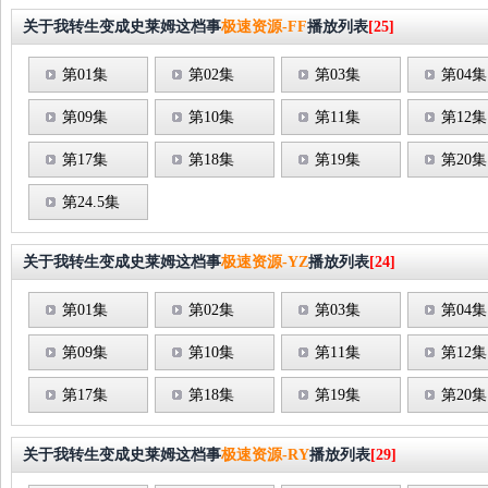
关于我转生变成史莱姆这档事
极速资源-FF
播放列表
[25]
第01集
第02集
第03集
第04集
第09集
第10集
第11集
第12集
第17集
第18集
第19集
第20集
第24.5集
关于我转生变成史莱姆这档事
极速资源-YZ
播放列表
[24]
第01集
第02集
第03集
第04集
第09集
第10集
第11集
第12集
第17集
第18集
第19集
第20集
关于我转生变成史莱姆这档事
极速资源-RY
播放列表
[29]