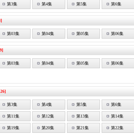
第3集
第4集
第5集
第6集
8]
第03集
第04集
第05集
第06集
9]
第03集
第04集
第05集
第06集
[26]
第3集
第4集
第5集
第6集
第11集
第12集
第13集
第14集
第19集
第20集
第21集
第22集