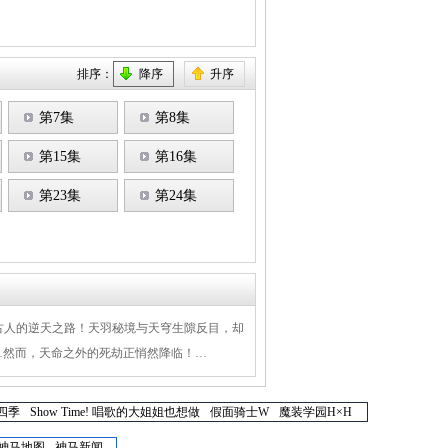
排序：
降序
升序
第7集
第8集
第15集
第16集
第23集
第24集
古人的逆天之路！天羽秘境与天穹生隙反目，却
…然而，天命之外的死劫正悄然降临！…
四季
Show Time! 唱歌的大姐姐也想做
假面骑士W
魔装学园H×H
神马地图
神马新闻