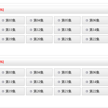
26]
第03集
第04集
第05集
第06集
第11集
第12集
第13集
第14集
第19集
第20集
第21集
第22集
26]
第03集
第04集
第05集
第06集
第11集
第12集
第13集
第14集
第19集
第20集
第21集
第22集