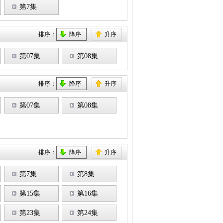
第7集
排序：
降序
升序
第07集
第08集
排序：
降序
升序
第07集
第08集
排序：
降序
升序
第7集
第8集
第15集
第16集
第23集
第24集