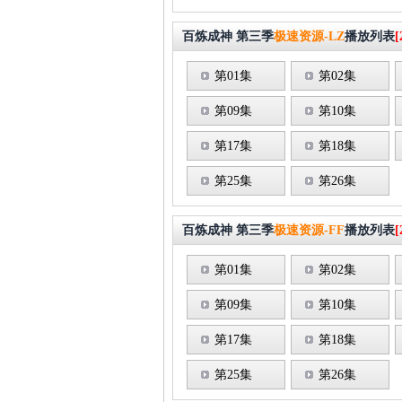
百炼成神 第三季
极速资源-LZ
播放列表
[
第01集
第02集
第09集
第10集
第17集
第18集
第25集
第26集
百炼成神 第三季
极速资源-FF
播放列表
[
第01集
第02集
第09集
第10集
第17集
第18集
第25集
第26集