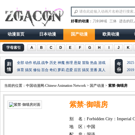
好看的动漫
：
刀剑神域
三体
进击的巨
动漫首页
日本动漫
国产动漫
欧美动漫
字母索引
A
B
C
D
E
F
G
H
I
J
K
全部
动作
机战
战争
历史
神魔
推理
悬疑
冒险
热血
游戏
2025
剧
年
情
份
体育
搞笑
修仙
百合
奇幻
萝莉
恋爱
后宫
搞笑
里番
真人
2019
当前的位置：
中国动漫网-Chinese Animation Network
>
国产动漫
>
紫禁·御喵房
紫禁·御喵房
别 名：Forbidden City：Imperial C
地 区：中国
配 音：国语