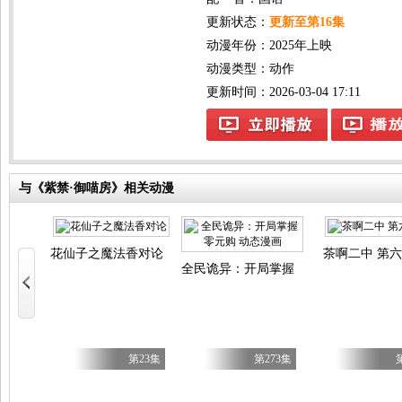
更新状态：
更新至第16集
动漫年份：
2025年上映
动漫类型：
动作
更新时间：2026-03-04 17:11
与《紫禁·御喵房》相关动漫
外
花仙子之魔法香对论
茶啊二中 第
全民诡异：开局掌握零元购 动态漫画
全34集
第23集
第273集