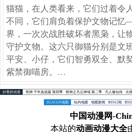
猫猫，在人类看来，它们过着令
不同，它们肩负着保护文物记忆—
界，一次次战胜破坏者黑枭，让
守护文物。这六只御猫分别是文
平安、小仔，它们智勇双全、默
紫禁御喵房。…
好看的动漫
死神 千年血战篇 第四季
斩神之凡尘神域 第二季
凡人修仙传
火线
ZGACGN地图
站内地图
地图新闻
RSS订阅
RS
中国动漫网-Chines
本站的
动画动漫大全