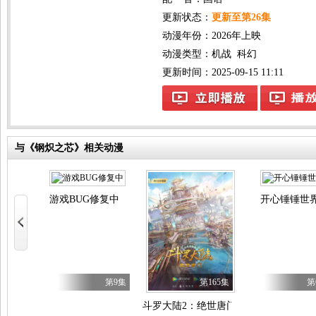
更新状态：
更新至第26集
动漫年份：
2026年上映
动漫类型：
机战
科幻
更新时间：2025-09-15 11:11
与《钢炽之芯》相关动漫
游戏BUG修复中
开心锤锤世
局掌握零元购 动态漫画
271集
第9集
第165集
第
斗罗大陆2：绝世唐门