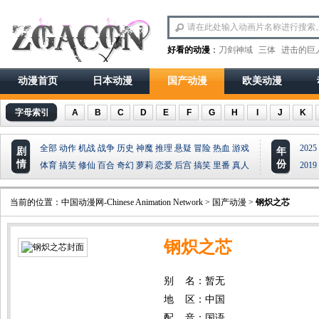
好看的动漫
：
刀剑神域
三体
进击的巨
动漫首页
日本动漫
国产动漫
欧美动漫
字母索引
A
B
C
D
E
F
G
H
I
J
K
全部
动作
机战
战争
历史
神魔
推理
悬疑
冒险
热血
游戏
2025
剧
年
情
份
体育
搞笑
修仙
百合
奇幻
萝莉
恋爱
后宫
搞笑
里番
真人
2019
当前的位置：
中国动漫网-Chinese Animation Network
>
国产动漫
>
钢炽之芯
钢炽之芯
别 名：暂无
地 区：中国
配 音：国语