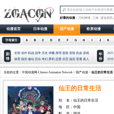
好看的动漫
：
刀剑神域
三体
进击的巨
动漫首页
日本动漫
国产动漫
欧美动漫
字母索引
A
B
C
D
E
F
G
H
I
J
K
全部
动作
机战
战争
历史
神魔
推理
悬疑
冒险
热血
游戏
2025
剧
年
情
份
体育
搞笑
修仙
百合
奇幻
萝莉
恋爱
后宫
搞笑
里番
真人
2019
当前的位置：
中国动漫网-Chinese Animation Network
>
国产动漫
>
仙王的日常生活
仙王的日常生活
别 名：仙王的日常生活
地 区：中国
配 音：国语