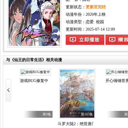
更新状态：
更新至完结
动漫年份：
2020年上映
动漫类型：
恋爱
校园
更新时间：2025-07-14 12:09
与《仙王的日常生活》相关动漫
游戏BUG修复中
开心锤锤世
局掌握零元购 动态漫画
271集
第9集
第165集
第
斗罗大陆2：绝世唐门